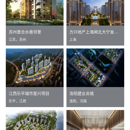
苏州晋合水巷邻里
方兴地产上海闸北大宁金茂府项目
江苏，苏州
上海
江西乐平城市复兴项目
洛阳建业龙城
乐平，江西
洛阳，河南